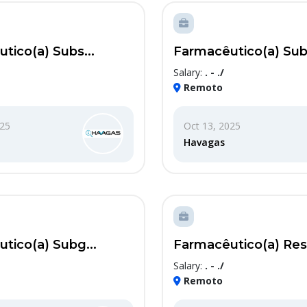
tico(a) Subs...
Farmacêutico(a) Subs
Salary:
. - ./
Remoto
025
Oct 13, 2025
Havagas
tico(a) Subg...
Farmacêutico(a) Resp
Salary:
. - ./
Remoto