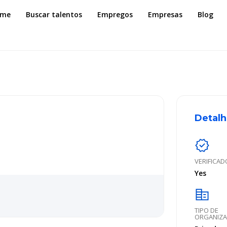
ome
Buscar talentos
Empregos
Empresas
Blog
Detalh
verified
VERIFICAD
Yes
corporate_fare
TIPO DE
ORGANIZ