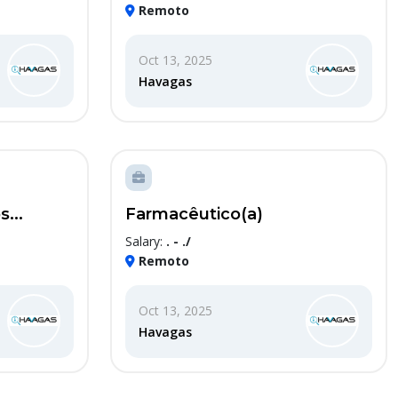
Remoto
Oct 13, 2025
Havagas
...
Farmacêutico(a)
Salary:
. - ./
Remoto
Oct 13, 2025
Havagas