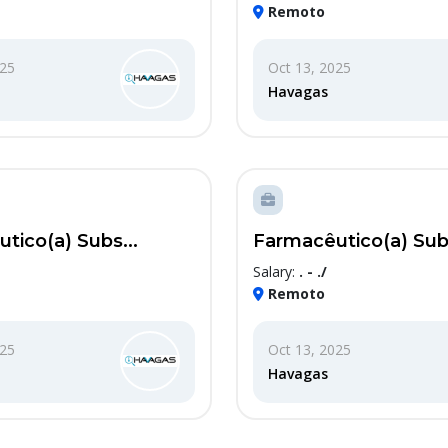
Remoto
025
Oct 13, 2025
Havagas
tico(a) Subs...
Farmacêutico(a) Subs
Salary:
. - ./
Remoto
025
Oct 13, 2025
Havagas