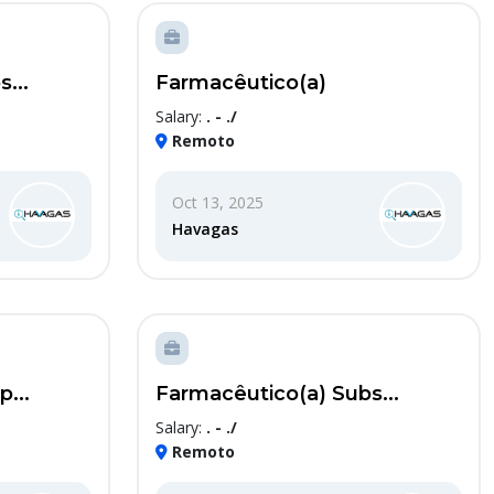
...
Farmacêutico(a)
Salary:
. - ./
Remoto
Oct 13, 2025
Havagas
...
Farmacêutico(a) Subs...
Salary:
. - ./
Remoto