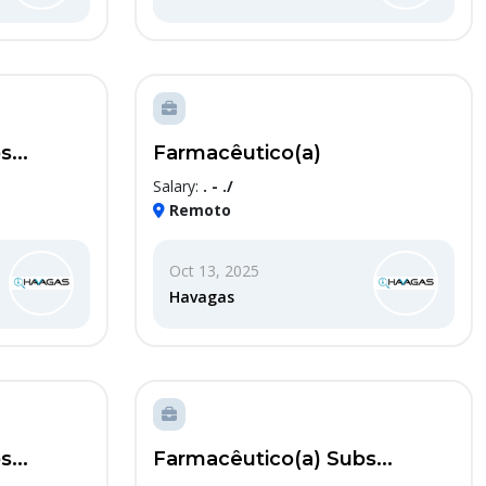
...
Farmacêutico(a)
Salary:
. - ./
Remoto
Oct 13, 2025
Havagas
...
Farmacêutico(a) Subs...