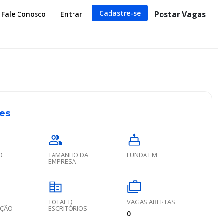
Cadastre-se
Postar Vagas
Fale Conosco
Entrar
es
group
cake
O
TAMANHO DA
FUNDA EM
EMPRESA
corporate_fare
cases
TOTAL DE
VAGAS ABERTAS
AÇÃO
ESCRITÓRIOS
0