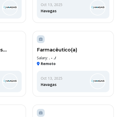
Oct 13, 2025
Havagas
...
Farmacêutico(a)
Salary:
. - ./
Remoto
Oct 13, 2025
Havagas