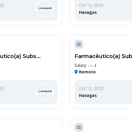
025
Oct 13, 2025
Havagas
tico(a) Subs...
Farmacêutico(a) Subs
Salary:
. - ./
Remoto
025
Oct 13, 2025
Havagas