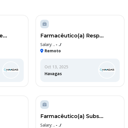
...
Farmacêutico(a) Resp...
Salary:
. - ./
Remoto
Oct 13, 2025
Havagas
Farmacêutico(a) Subs...
Salary:
. - ./