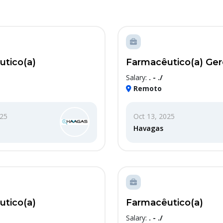
tico(a)
Farmacêutico(a) Gere
Salary:
. - ./
Remoto
025
Oct 13, 2025
Havagas
tico(a)
Farmacêutico(a)
Salary:
. - ./