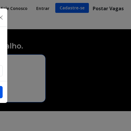
Cadastre-se
Postar Vagas
Fale Conosco
Entrar
×
balho.