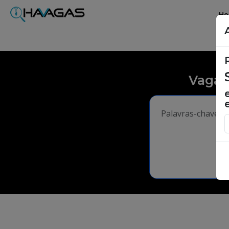
H
Vagas