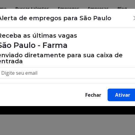
ome
Buscar talentos
Empregos
Empresas
Blog
Alerta de empregos para São Paulo
Receba as últimas vagas
São Paulo - Farma
 de emprego, oportunidades de tra
enviado diretamente para sua caixa de
entrada
Buscar Vagas
Fechar
Ativar
Minha Cidade
Bairro