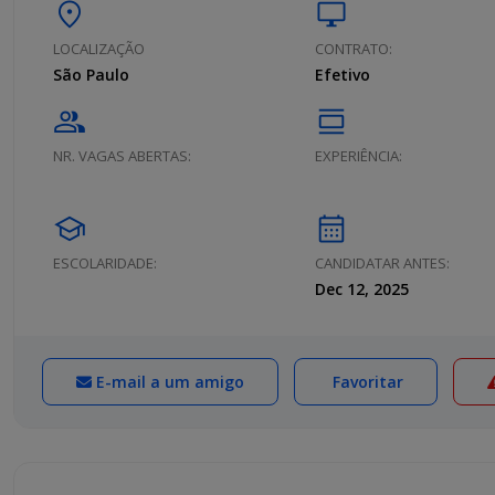
location_on
desktop_windows
LOCALIZAÇÃO
CONTRATO:
São Paulo
Efetivo
group
calendar_view_day
NR. VAGAS ABERTAS:
EXPERIÊNCIA:
school
calendar_month
ESCOLARIDADE:
CANDIDATAR ANTES:
Dec 12, 2025
E-mail a um amigo
Favoritar