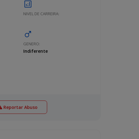
analytics
NIVEL DE CARREIRA:
male
GENERO:
Indiferente
Reportar Abuso