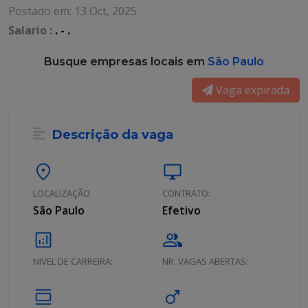
Postado em: 13 Oct, 2025
Salario :
. - .
Busque empresas locais em
São Paulo
Vaga expirada
Descrição da vaga
location_on
desktop_windows
LOCALIZAÇÃO
CONTRATO:
São Paulo
Efetivo
analytics
group
NIVEL DE CARREIRA:
NR. VAGAS ABERTAS:
calendar_view_day
male