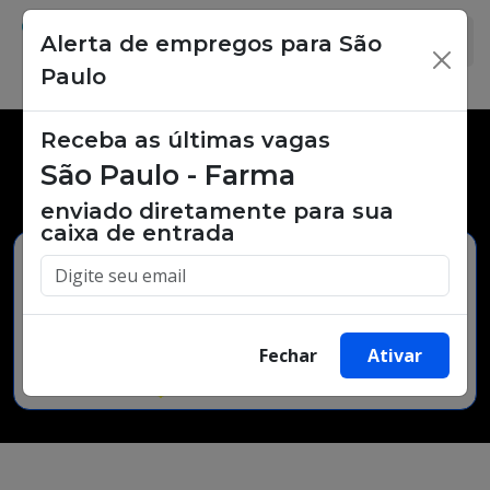
Alerta de empregos para São
×
Paulo
Receba as últimas vagas
Vagas de emprego,
São Paulo - Farma
oportunidades de trabalho.
enviado diretamente para sua
caixa de entrada
Buscar Vagas
Fechar
Ativar
Minha Cidade
Bairro