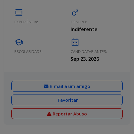
calendar_view_day
male
EXPERIÊNCIA:
GENERO:
Indiferente
school
calendar_month
ESCOLARIDADE:
CANDIDATAR ANTES:
Sep 23, 2026
E-mail a um amigo
Favoritar
Reportar Abuso