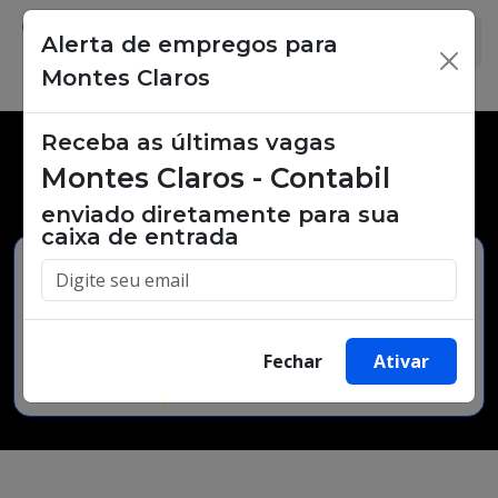
Alerta de empregos para
×
Montes Claros
Receba as últimas vagas
Vagas de emprego,
Montes Claros - Contabil
oportunidades de trabalho.
enviado diretamente para sua
caixa de entrada
Buscar Vagas
Fechar
Ativar
Minha Cidade
Bairro