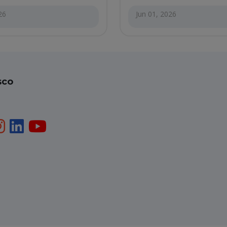
26
Jun 01, 2026
sco