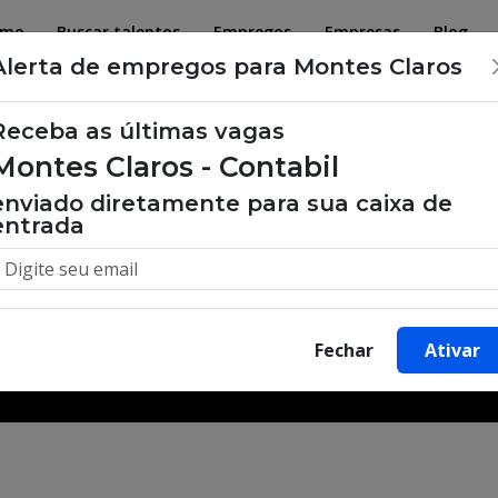
ome
Buscar talentos
Empregos
Empresas
Blog
Alerta de empregos para Montes Claros
Receba as últimas vagas
Montes Claros - Contabil
 de emprego, oportunidades de tra
enviado diretamente para sua caixa de
entrada
Buscar Vagas
Fechar
Ativar
Minha Cidade
Bairro