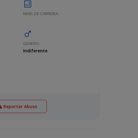
analytics
NIVEL DE CARREIRA:
male
GENERO:
Indiferente
Reportar Abuso