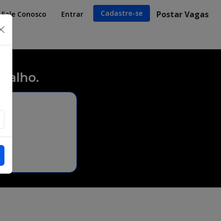
Cadastre-se
Postar Vagas
Fale Conosco
Entrar
×
balho.