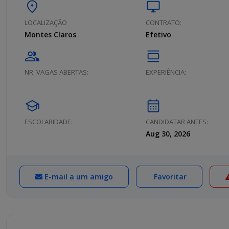
location_on
desktop_windows
LOCALIZAÇÃO
CONTRATO:
Montes Claros
Efetivo
group
calendar_view_day
NR. VAGAS ABERTAS:
EXPERIÊNCIA:
school
calendar_month
ESCOLARIDADE:
CANDIDATAR ANTES:
Aug 30, 2026
E-mail a um amigo
Favoritar