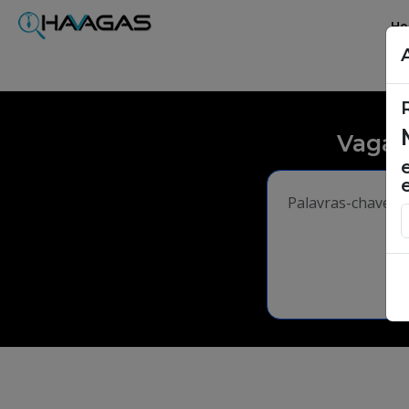
H
Vagas