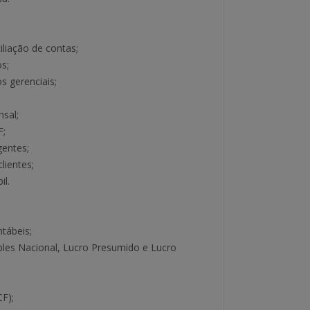
iliação de contas;
s;
s gerenciais;
nsal;
F;
gentes;
lientes;
il.
tábeis;
les Nacional, Lucro Presumido e Lucro
F);