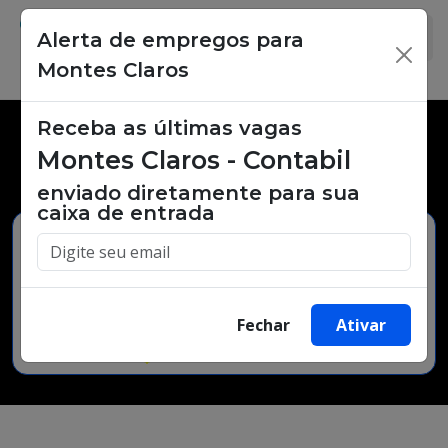
Alerta de empregos para
×
Montes Claros
Receba as últimas vagas
Vagas de emprego,
Montes Claros - Contabil
oportunidades de trabalho.
enviado diretamente para sua
caixa de entrada
Buscar Vagas
Fechar
Ativar
Minha Cidade
Bairro