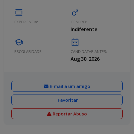
calendar_view_day
male
EXPERIÊNCIA:
GENERO:
Indiferente
school
calendar_month
ESCOLARIDADE:
CANDIDATAR ANTES:
Aug 30, 2026
E-mail a um amigo
Favoritar
Reportar Abuso