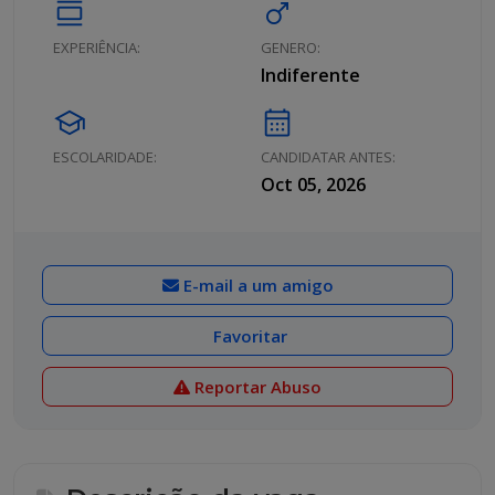
calendar_view_day
male
EXPERIÊNCIA:
GENERO:
Indiferente
school
calendar_month
ESCOLARIDADE:
CANDIDATAR ANTES:
Oct 05, 2026
E-mail a um amigo
Favoritar
Reportar Abuso