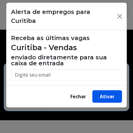
Alerta de empregos para
×
Curitiba
Receba as últimas vagas
Vagas de emprego,
Curitiba - Vendas
oportunidades de trabalho.
enviado diretamente para sua
caixa de entrada
Buscar Vagas
Fechar
Ativar
Minha Cidade
Bairro