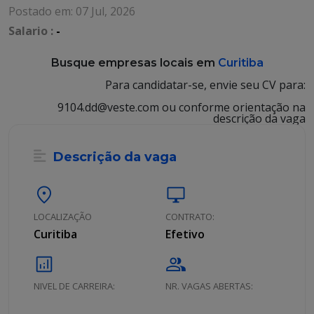
Postado em: 07 Jul, 2026
Salario :
-
Busque empresas locais em
Curitiba
Para candidatar-se, envie seu CV para:
9104.dd@veste.com ou conforme orientação na
descrição da vaga
Descrição da vaga
location_on
desktop_windows
LOCALIZAÇÃO
CONTRATO:
Curitiba
Efetivo
analytics
group
NIVEL DE CARREIRA:
NR. VAGAS ABERTAS: