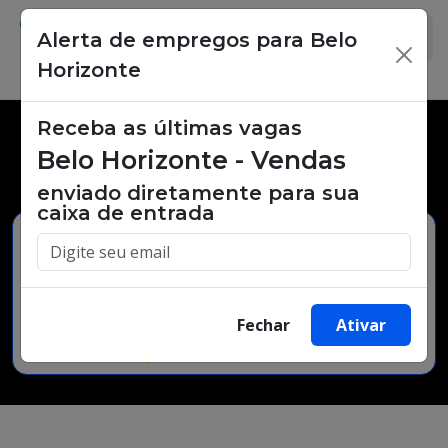
Alerta de empregos para Belo
×
Horizonte
Receba as últimas vagas
Vagas de emprego,
Belo Horizonte - Vendas
oportunidades de trabalho.
enviado diretamente para sua
caixa de entrada
Buscar Vagas
Fechar
Ativar
Minha Cidade
Bairro