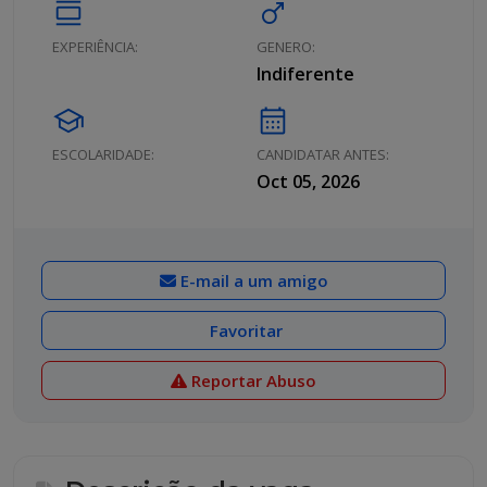
calendar_view_day
male
EXPERIÊNCIA:
GENERO:
Indiferente
school
calendar_month
ESCOLARIDADE:
CANDIDATAR ANTES:
Oct 05, 2026
E-mail a um amigo
Favoritar
Reportar Abuso