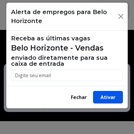
Alerta de empregos para Belo
×
Horizonte
Receba as últimas vagas
Vagas de emprego,
Belo Horizonte - Vendas
oportunidades de trabalho.
enviado diretamente para sua
caixa de entrada
Buscar Vagas
Fechar
Ativar
Minha Cidade
Bairro