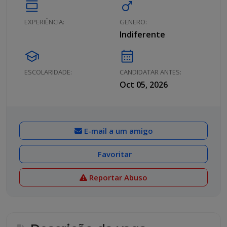
calendar_view_day
male
EXPERIÊNCIA:
GENERO:
Indiferente
school
calendar_month
ESCOLARIDADE:
CANDIDATAR ANTES:
Oct 05, 2026
E-mail a um amigo
Favoritar
Reportar Abuso