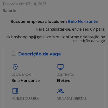
Postado em: 07 Jul, 2026
Salario :
-
Busque empresas locais em
Belo Horizonte
Para candidatar-se, envie seu CV para:
ck.bhshopping@gmail.com ou conforme orientação na
descrição da vaga
Descrição da vaga
location_on
desktop_windows
LOCALIZAÇÃO
CONTRATO:
Belo Horizonte
Efetivo
analytics
group
NIVEL DE CARREIRA:
NR. VAGAS ABERTAS: