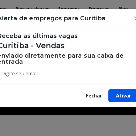
ome
Buscar talentos
Empregos
Empresas
Blog
Alerta de empregos para Curitiba
Receba as últimas vagas
Curitiba - Vendas
 de emprego, oportunidades de tra
enviado diretamente para sua caixa de
entrada
Buscar Vagas
Fechar
Ativar
Minha Cidade
Bairro