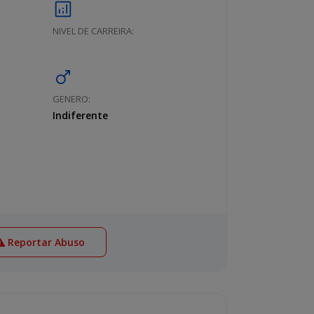
analytics
NIVEL DE CARREIRA:
male
GENERO:
Indiferente
Reportar Abuso