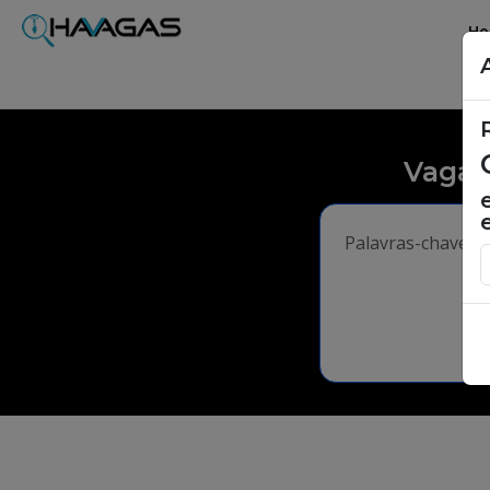
H
Vagas