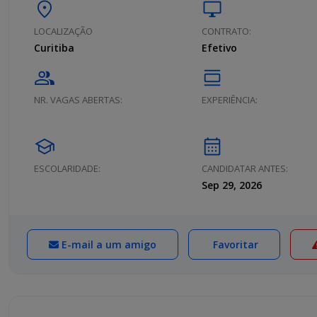
location_on
desktop_windows
LOCALIZAÇÃO
CONTRATO:
Curitiba
Efetivo
group
calendar_view_day
NR. VAGAS ABERTAS:
EXPERIÊNCIA:
school
calendar_month
ESCOLARIDADE:
CANDIDATAR ANTES:
Sep 29, 2026
E-mail a um amigo
Favoritar