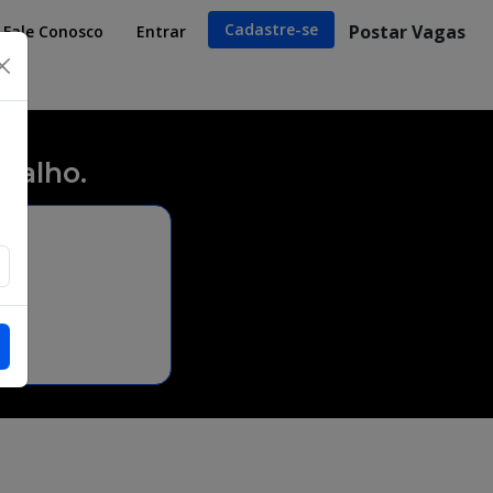
Cadastre-se
Postar Vagas
Fale Conosco
Entrar
×
balho.