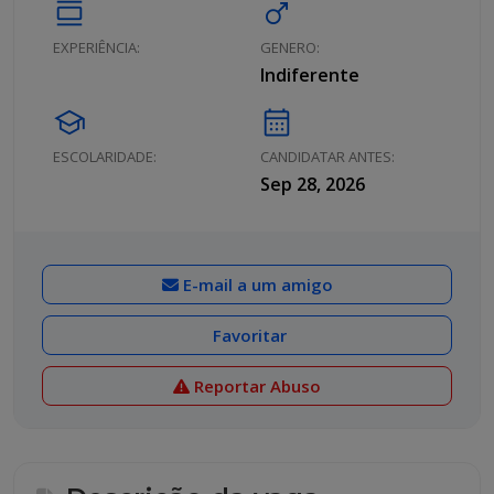
calendar_view_day
male
EXPERIÊNCIA:
GENERO:
Indiferente
school
calendar_month
ESCOLARIDADE:
CANDIDATAR ANTES:
Sep 28, 2026
E-mail a um amigo
Favoritar
Reportar Abuso