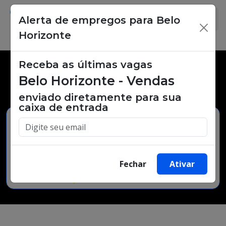
Alerta de empregos para Belo
×
Horizonte
Receba as últimas vagas
Vagas de emprego,
Belo Horizonte - Vendas
oportunidades de trabalho.
enviado diretamente para sua
caixa de entrada
Buscar Vagas
Fechar
Ativar
Minha Cidade
Bairro