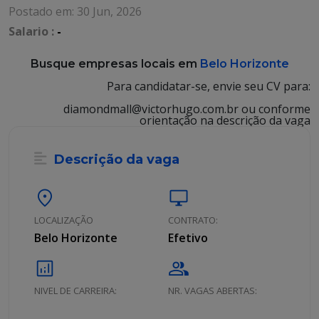
Postado em: 30 Jun, 2026
Salario :
-
Busque empresas locais em
Belo Horizonte
Para candidatar-se, envie seu CV para:
diamondmall@victorhugo.com.br ou conforme
orientação na descrição da vaga
Descrição da vaga
location_on
desktop_windows
LOCALIZAÇÃO
CONTRATO:
Belo Horizonte
Efetivo
analytics
group
NIVEL DE CARREIRA:
NR. VAGAS ABERTAS: