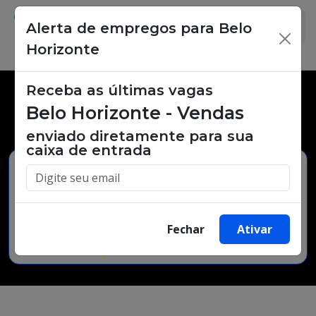
Alerta de empregos para Belo
×
Horizonte
Receba as últimas vagas
Vagas de emprego,
Belo Horizonte - Vendas
oportunidades de trabalho.
enviado diretamente para sua
caixa de entrada
Buscar Vagas
Fechar
Ativar
Minha Cidade
Bairro