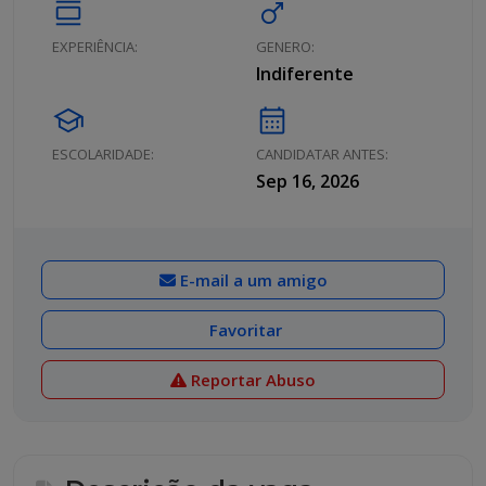
calendar_view_day
male
EXPERIÊNCIA:
GENERO:
Indiferente
school
calendar_month
ESCOLARIDADE:
CANDIDATAR ANTES:
Sep 16, 2026
E-mail a um amigo
Favoritar
Reportar Abuso