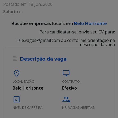
Postado em: 18 Jun, 2026
Salario :
-
Busque empresas locais em
Belo Horizonte
Para candidatar-se, envie seu CV para:
lizie.vagas@gmail.com ou conforme orientação na
descrição da vaga
Descrição da vaga
location_on
desktop_windows
LOCALIZAÇÃO
CONTRATO:
Belo Horizonte
Efetivo
analytics
group
NIVEL DE CARREIRA:
NR. VAGAS ABERTAS: