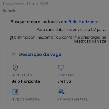
Postado em: 16 Jun, 2026
Salario :
-
Busque empresas locais em
Belo Horizonte
Para candidatar-se, envie seu CV para:
gt.bh@mobonline.com.br ou conforme orientação na
descrição da vaga
Descrição da vaga
location_on
desktop_windows
LOCALIZAÇÃO
CONTRATO:
Belo Horizonte
Efetivo
analytics
group
NIVEL DE CARREIRA:
NR. VAGAS ABERTAS: