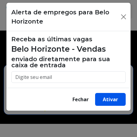
Alerta de empregos para Belo
×
Horizonte
Receba as últimas vagas
Vagas de emprego,
Belo Horizonte - Vendas
oportunidades de trabalho.
enviado diretamente para sua
caixa de entrada
Buscar Vagas
Fechar
Ativar
Minha Cidade
Bairro