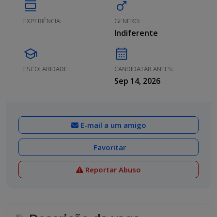
calendar_view_day
male
EXPERIÊNCIA:
GENERO:
Indiferente
school
calendar_month
ESCOLARIDADE:
CANDIDATAR ANTES:
Sep 14, 2026
E-mail a um amigo
Favoritar
Reportar Abuso