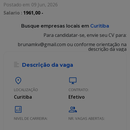
Postado em: 09 Jun, 2026
Salario :
1961,00 -
Busque empresas locais em
Curitiba
Para candidatar-se, envie seu CV para:
brunamkv@gmail.com ou conforme orientação na
descrição da vaga
Descrição da vaga
location_on
desktop_windows
LOCALIZAÇÃO
CONTRATO:
Curitiba
Efetivo
analytics
group
NIVEL DE CARREIRA:
NR. VAGAS ABERTAS: