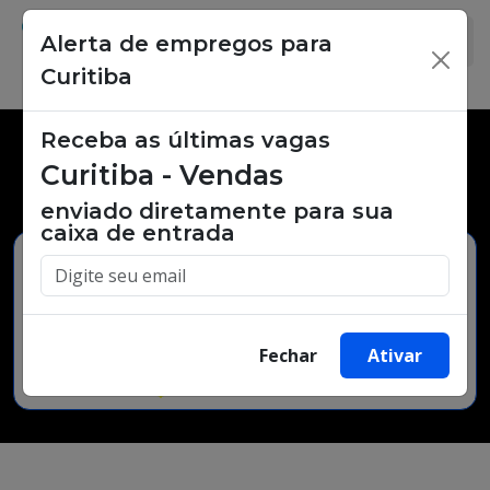
Alerta de empregos para
×
Curitiba
Receba as últimas vagas
Vagas de emprego,
Curitiba - Vendas
oportunidades de trabalho.
enviado diretamente para sua
caixa de entrada
Buscar Vagas
Fechar
Ativar
Minha Cidade
Bairro