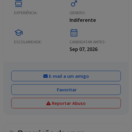
calendar_view_day
male
EXPERIÊNCIA:
GENERO:
Indiferente
school
calendar_month
ESCOLARIDADE:
CANDIDATAR ANTES:
Sep 07, 2026
E-mail a um amigo
Favoritar
Reportar Abuso