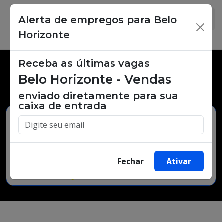
Alerta de empregos para Belo
×
Horizonte
Receba as últimas vagas
Vagas de emprego,
Belo Horizonte - Vendas
oportunidades de trabalho.
enviado diretamente para sua
caixa de entrada
Buscar Vagas
Fechar
Ativar
Minha Cidade
Bairro