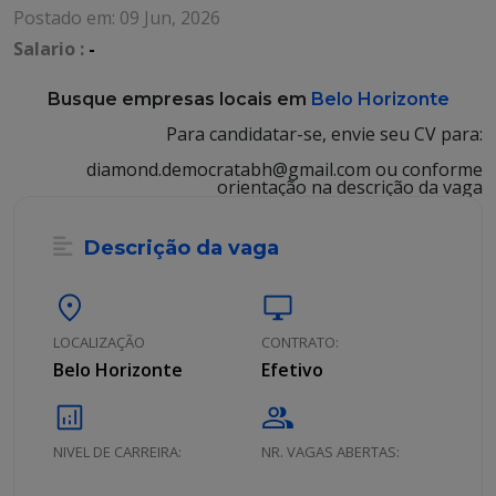
Postado em: 09 Jun, 2026
Salario :
-
Busque empresas locais em
Belo Horizonte
Para candidatar-se, envie seu CV para:
diamond.democratabh@gmail.com ou conforme
orientação na descrição da vaga
Descrição da vaga
location_on
desktop_windows
LOCALIZAÇÃO
CONTRATO:
Belo Horizonte
Efetivo
analytics
group
NIVEL DE CARREIRA:
NR. VAGAS ABERTAS: