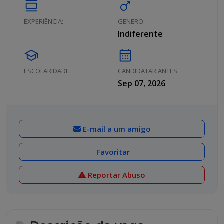
calendar_view_day
male
EXPERIÊNCIA:
GENERO:
Indiferente
school
calendar_month
ESCOLARIDADE:
CANDIDATAR ANTES:
Sep 07, 2026
E-mail a um amigo
Favoritar
Reportar Abuso