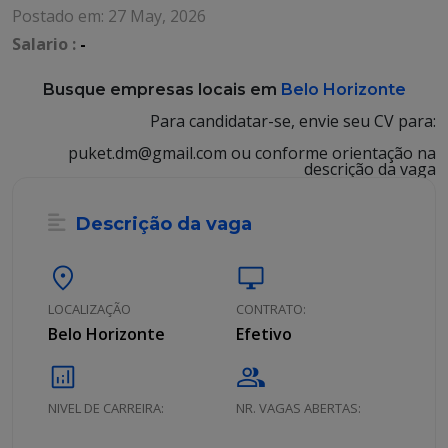
Postado em: 27 May, 2026
Salario :
-
Busque empresas locais em
Belo Horizonte
Para candidatar-se, envie seu CV para:
puket.dm@gmail.com ou conforme orientação na
descrição da vaga
Descrição da vaga
location_on
desktop_windows
LOCALIZAÇÃO
CONTRATO:
Belo Horizonte
Efetivo
analytics
group
NIVEL DE CARREIRA:
NR. VAGAS ABERTAS: