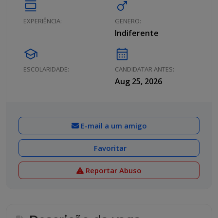
calendar_view_day
male
EXPERIÊNCIA:
GENERO:
Indiferente
school
calendar_month
ESCOLARIDADE:
CANDIDATAR ANTES:
Aug 25, 2026
E-mail a um amigo
Favoritar
Reportar Abuso