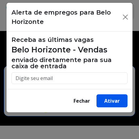
Alerta de empregos para Belo
×
Horizonte
Receba as últimas vagas
Vagas de emprego,
Belo Horizonte - Vendas
oportunidades de trabalho.
enviado diretamente para sua
caixa de entrada
Buscar Vagas
Fechar
Ativar
Minha Cidade
Bairro