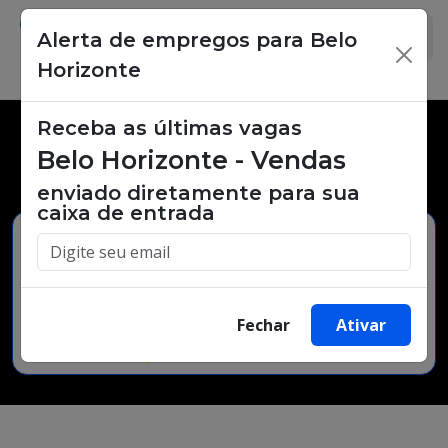
Alerta de empregos para Belo
×
Horizonte
Receba as últimas vagas
Vagas de emprego,
Belo Horizonte - Vendas
oportunidades de trabalho.
enviado diretamente para sua
caixa de entrada
Buscar Vagas
Fechar
Ativar
Minha Cidade
Bairro