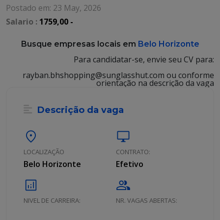
Postado em: 23 May, 2026
Salario :
1759,00 -
Busque empresas locais em
Belo Horizonte
Para candidatar-se, envie seu CV para:
rayban.bhshopping@sunglasshut.com ou conforme
orientação na descrição da vaga
Descrição da vaga
location_on
desktop_windows
LOCALIZAÇÃO
CONTRATO:
Belo Horizonte
Efetivo
analytics
group
NIVEL DE CARREIRA:
NR. VAGAS ABERTAS: