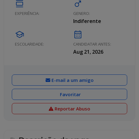
calendar_view_day
male
EXPERIÊNCIA:
GENERO:
Indiferente
school
calendar_month
ESCOLARIDADE:
CANDIDATAR ANTES:
Aug 21, 2026
E-mail a um amigo
Favoritar
Reportar Abuso