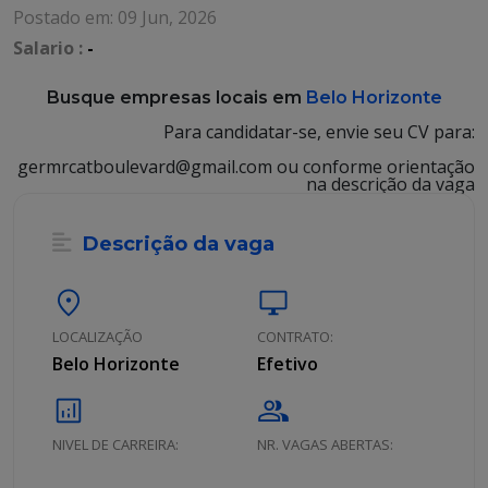
Postado em: 09 Jun, 2026
Salario :
-
Busque empresas locais em
Belo Horizonte
Para candidatar-se, envie seu CV para:
germrcatboulevard@gmail.com ou conforme orientação
na descrição da vaga
Descrição da vaga
location_on
desktop_windows
LOCALIZAÇÃO
CONTRATO:
Belo Horizonte
Efetivo
analytics
group
NIVEL DE CARREIRA:
NR. VAGAS ABERTAS: