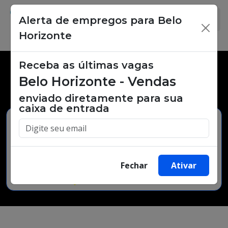
Alerta de empregos para Belo
×
Horizonte
Receba as últimas vagas
Vagas de emprego,
Belo Horizonte - Vendas
oportunidades de trabalho.
enviado diretamente para sua
caixa de entrada
Buscar Vagas
Fechar
Ativar
Minha Cidade
Bairro