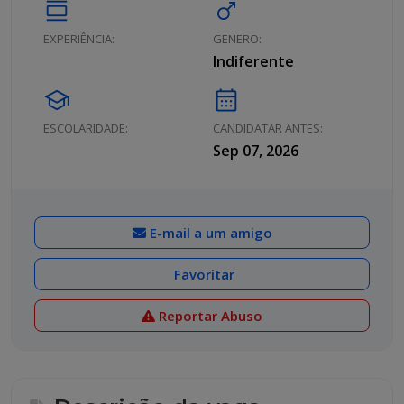
calendar_view_day
male
EXPERIÊNCIA:
GENERO:
Indiferente
school
calendar_month
ESCOLARIDADE:
CANDIDATAR ANTES:
Sep 07, 2026
E-mail a um amigo
Favoritar
Reportar Abuso