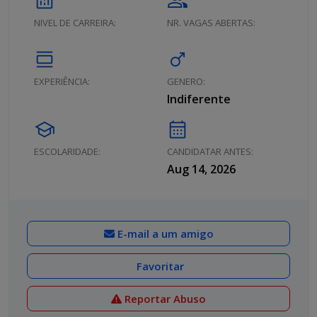
analytics
group
NIVEL DE CARREIRA:
NR. VAGAS ABERTAS:
calendar_view_day
male
EXPERIÊNCIA:
GENERO:
Indiferente
school
calendar_month
ESCOLARIDADE:
CANDIDATAR ANTES:
Aug 14, 2026
E-mail a um amigo
Favoritar
Reportar Abuso