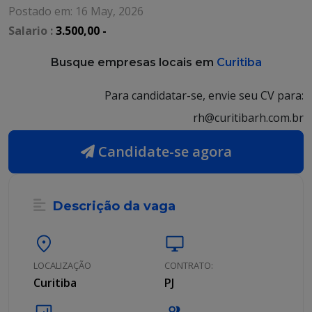
Postado em: 16 May, 2026
Salario :
3.500,00 -
Busque empresas locais em
Curitiba
Para candidatar-se, envie seu CV para:
rh@curitibarh.com.br
Candidate-se agora
Descrição da vaga
location_on
desktop_windows
LOCALIZAÇÃO
CONTRATO:
Curitiba
PJ