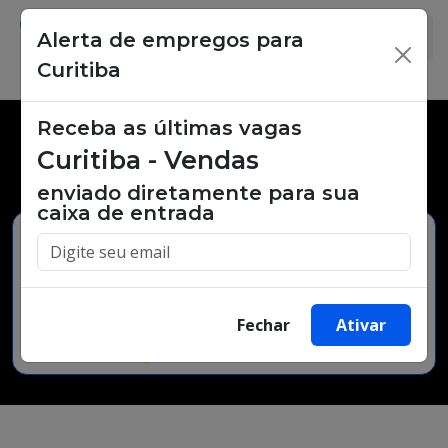
Alerta de empregos para
×
Curitiba
Receba as últimas vagas
Vagas de emprego,
Curitiba - Vendas
oportunidades de trabalho.
enviado diretamente para sua
caixa de entrada
Buscar Vagas
Fechar
Ativar
Minha Cidade
Bairro