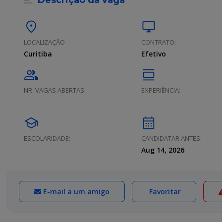
Descrição da vaga
location_on
desktop_windows
LOCALIZAÇÃO
CONTRATO:
Curitiba
Efetivo
group
calendar_view_day
NR. VAGAS ABERTAS:
EXPERIÊNCIA:
school
calendar_month
ESCOLARIDADE:
CANDIDATAR ANTES:
Aug 14, 2026
E-mail a um amigo
Favoritar