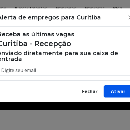
ome
Buscar talentos
Empregos
Empresas
Blog
Alerta de empregos para Curitiba
Receba as últimas vagas
Curitiba - Recepção
 de emprego, oportunidades de tra
enviado diretamente para sua caixa de
entrada
Buscar Vagas
Fechar
Ativar
Minha Cidade
Bairro