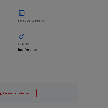
analytics
NIVEL DE CARREIRA:
male
GENERO:
Indiferente
Reportar Abuso