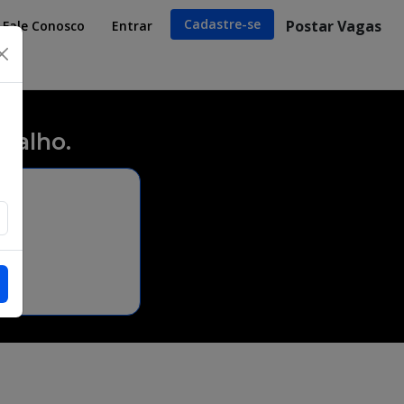
Cadastre-se
Postar Vagas
Fale Conosco
Entrar
×
balho.