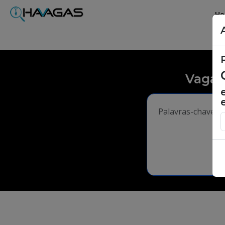
H
Vagas