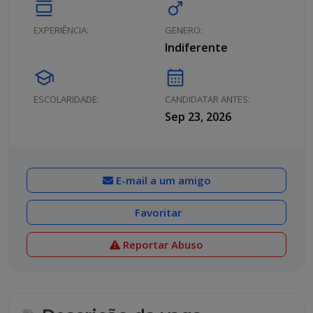
calendar_view_day
male
EXPERIÊNCIA:
GENERO:
Indiferente
school
calendar_month
ESCOLARIDADE:
CANDIDATAR ANTES:
Sep 23, 2026
E-mail a um amigo
Favoritar
Reportar Abuso