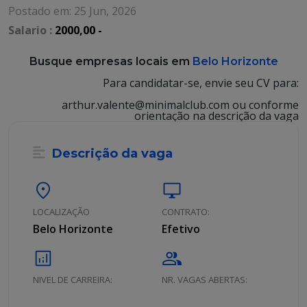
Postado em: 25 Jun, 2026
Salario :
2000,00 -
Busque empresas locais em
Belo Horizonte
Para candidatar-se, envie seu CV para:
arthur.valente@minimalclub.com ou conforme
orientação na descrição da vaga
Descrição da vaga
location_on
desktop_windows
LOCALIZAÇÃO
CONTRATO:
Belo Horizonte
Efetivo
analytics
group
NIVEL DE CARREIRA:
NR. VAGAS ABERTAS: