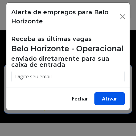
Alerta de empregos para Belo
×
Horizonte
Receba as últimas vagas
Vagas de emprego,
Belo Horizonte - Operacional
oportunidades de trabalho.
enviado diretamente para sua
caixa de entrada
Buscar Vagas
Fechar
Ativar
Minha Cidade
Bairro