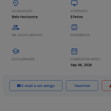
location_on
desktop_windows
LOCALIZAÇÃO
CONTRATO:
Belo Horizonte
Efetivo
group
calendar_view_day
NR. VAGAS ABERTAS:
EXPERIÊNCIA:
school
calendar_month
ESCOLARIDADE:
CANDIDATAR ANTES:
Sep 06, 2026
E-mail a um amigo
Favoritar