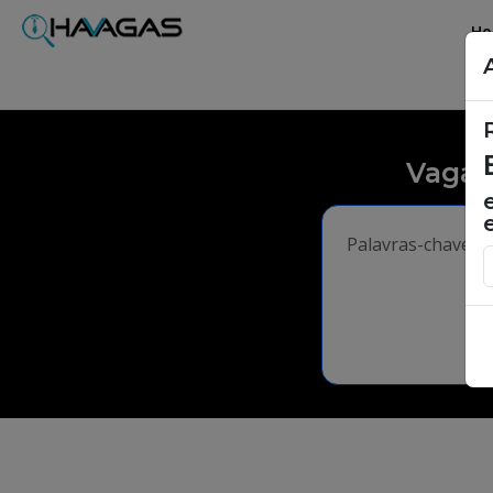
H
Vagas