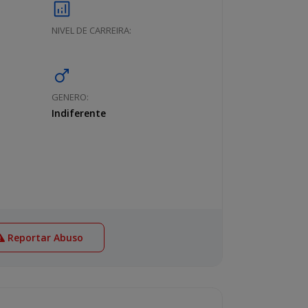
analytics
NIVEL DE CARREIRA:
male
GENERO:
Indiferente
Reportar Abuso