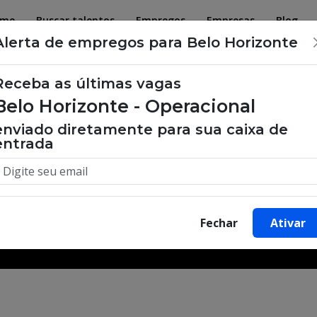
ome
Buscar talentos
Empregos
Empresas
Blog
Alerta de empregos para Belo Horizonte
Receba as últimas vagas
Belo Horizonte - Operacional
 de emprego, oportunidades de tra
enviado diretamente para sua caixa de
entrada
Buscar Vagas
Fechar
Ativar
Minha Cidade
Bairro