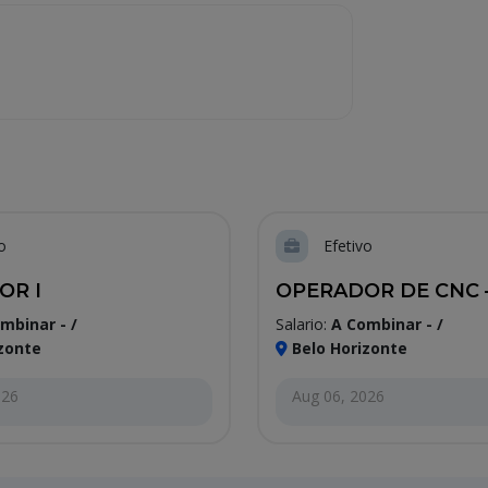
o
Efetivo
OR I
OPERADOR DE CNC – 
mbinar - /
Salario:
A Combinar - /
zonte
Belo Horizonte
026
Aug 06, 2026