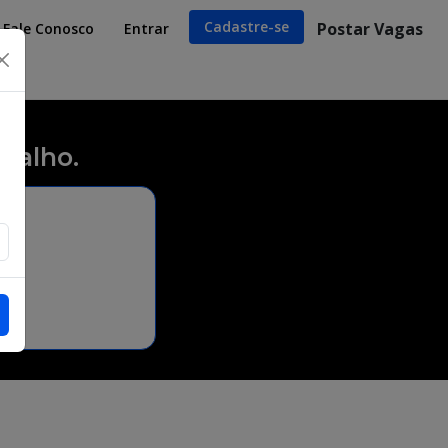
Cadastre-se
Postar Vagas
Fale Conosco
Entrar
×
balho.