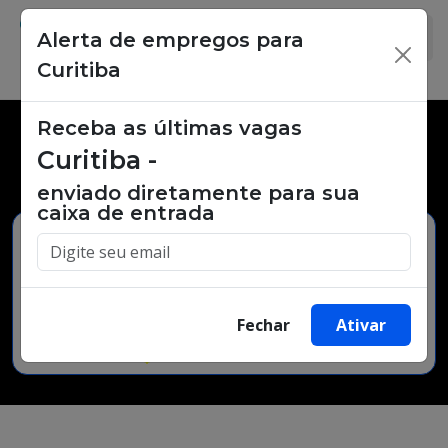
Alerta de empregos para
×
Curitiba
Receba as últimas vagas
Vagas de emprego,
Curitiba -
oportunidades de trabalho.
enviado diretamente para sua
caixa de entrada
Buscar Vagas
Fechar
Ativar
Minha Cidade
Bairro