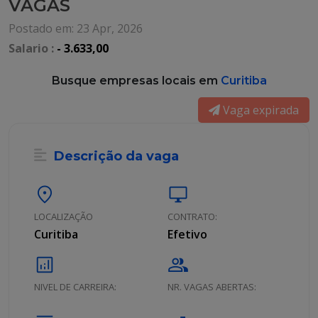
VAGAS
Postado em: 23 Apr, 2026
Salario :
- 3.633,00
Busque empresas locais em
Curitiba
Vaga expirada
Descrição da vaga
location_on
desktop_windows
LOCALIZAÇÃO
CONTRATO:
Curitiba
Efetivo
analytics
group
NIVEL DE CARREIRA:
NR. VAGAS ABERTAS: