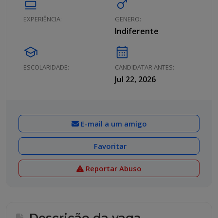
calendar_view_day
male
EXPERIÊNCIA:
GENERO:
Indiferente
school
calendar_month
ESCOLARIDADE:
CANDIDATAR ANTES:
Jul 22, 2026
E-mail a um amigo
Favoritar
Reportar Abuso
Descrição da vaga