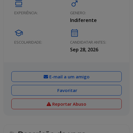
calendar_view_day
male
EXPERIÊNCIA:
GENERO:
Indiferente
school
calendar_month
ESCOLARIDADE:
CANDIDATAR ANTES:
Sep 28, 2026
E-mail a um amigo
Favoritar
Reportar Abuso