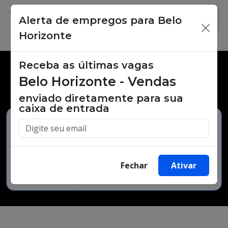
Alerta de empregos para Belo
×
Horizonte
Receba as últimas vagas
Vagas de emprego,
Belo Horizonte - Vendas
oportunidades de trabalho.
enviado diretamente para sua
caixa de entrada
Buscar Vagas
Fechar
Ativar
Minha Cidade
Bairro