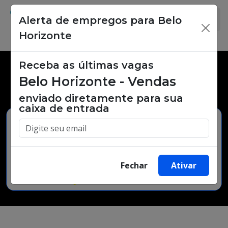
Alerta de empregos para Belo
×
Horizonte
Receba as últimas vagas
Vagas de emprego,
Belo Horizonte - Vendas
oportunidades de trabalho.
enviado diretamente para sua
caixa de entrada
Buscar Vagas
Fechar
Ativar
Minha Cidade
Bairro