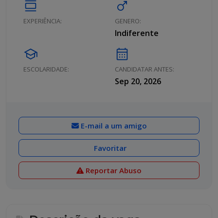
calendar_view_day
male
EXPERIÊNCIA:
GENERO:
Indiferente
school
calendar_month
ESCOLARIDADE:
CANDIDATAR ANTES:
Sep 20, 2026
E-mail a um amigo
Favoritar
Reportar Abuso