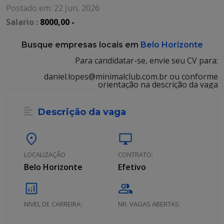
Postado em: 22 Jun, 2026
Salario :
8000,00 -
Busque empresas locais em
Belo Horizonte
Para candidatar-se, envie seu CV para:
daniel.lopes@minimalclub.com.br ou conforme
orientação na descrição da vaga
Descrição da vaga
location_on
desktop_windows
LOCALIZAÇÃO
CONTRATO:
Belo Horizonte
Efetivo
analytics
group
NIVEL DE CARREIRA:
NR. VAGAS ABERTAS: