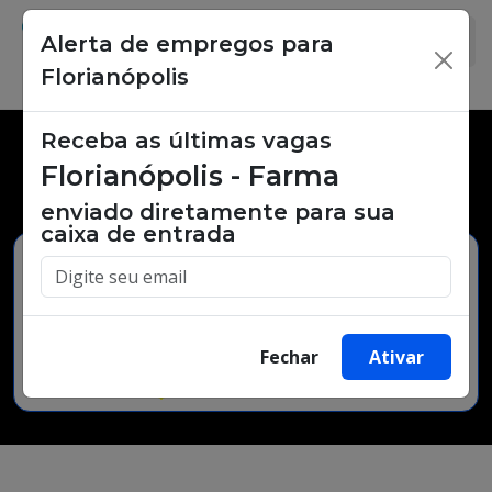
Alerta de empregos para
×
Florianópolis
Receba as últimas vagas
Vagas de emprego,
Florianópolis - Farma
oportunidades de trabalho.
enviado diretamente para sua
caixa de entrada
Buscar Vagas
Fechar
Ativar
Minha Cidade
Bairro