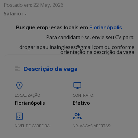
Postado em: 22 May, 2026
Salario :
-
Busque empresas locais em
Florianópolis
Para candidatar-se, envie seu CV para:
drogariapaulinaingleses@gmail.com ou conforme
orientação na descrição da vaga
Descrição da vaga
location_on
desktop_windows
LOCALIZAÇÃO
CONTRATO:
Florianópolis
Efetivo
analytics
group
NIVEL DE CARREIRA:
NR. VAGAS ABERTAS: