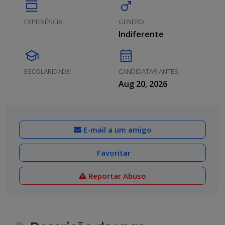
calendar_view_day
male
EXPERIÊNCIA:
GENERO:
Indiferente
school
calendar_month
ESCOLARIDADE:
CANDIDATAR ANTES:
Aug 20, 2026
E-mail a um amigo
Favoritar
Reportar Abuso