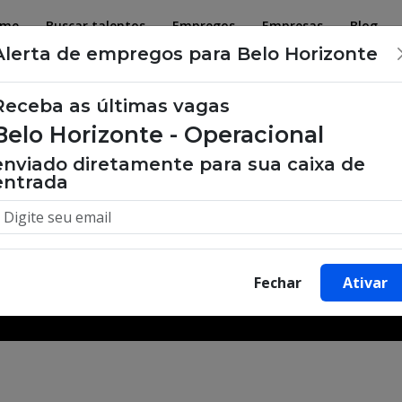
ome
Buscar talentos
Empregos
Empresas
Blog
Alerta de empregos para Belo Horizonte
Receba as últimas vagas
Belo Horizonte - Operacional
 de emprego, oportunidades de tra
enviado diretamente para sua caixa de
entrada
Buscar Vagas
Fechar
Ativar
Minha Cidade
Bairro