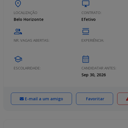
location_on
desktop_windows
LOCALIZAÇÃO
CONTRATO:
Belo Horizonte
Efetivo
group
calendar_view_day
NR. VAGAS ABERTAS:
EXPERIÊNCIA:
school
calendar_month
ESCOLARIDADE:
CANDIDATAR ANTES:
Sep 30, 2026
E-mail a um amigo
Favoritar