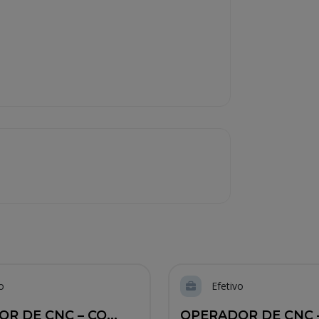
o
Efetivo
R DE CNC – CO...
OPERADOR DE CNC –