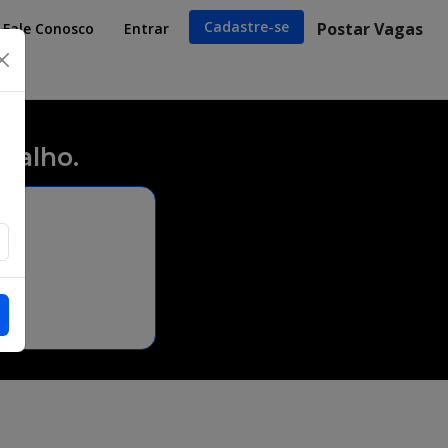
Cadastre-se
Postar Vagas
Fale Conosco
Entrar
×
balho.