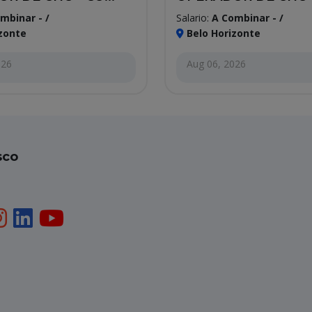
mbinar - /
Salario:
A Combinar - /
zonte
Belo Horizonte
026
Aug 06, 2026
sco