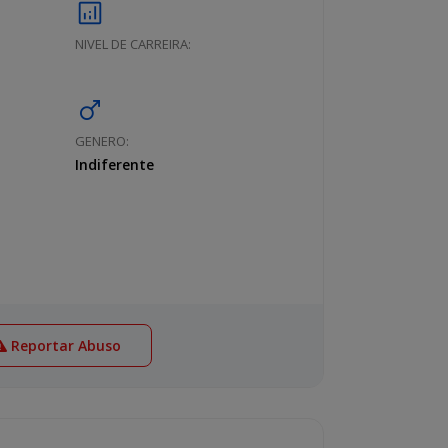
analytics
NIVEL DE CARREIRA:
male
GENERO:
Indiferente
Reportar Abuso