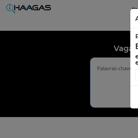
H
Vagas