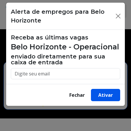
Alerta de empregos para Belo
×
Horizonte
Receba as últimas vagas
Vagas de emprego,
Belo Horizonte - Operacional
oportunidades de trabalho.
enviado diretamente para sua
caixa de entrada
Buscar Vagas
Fechar
Ativar
Minha Cidade
Bairro