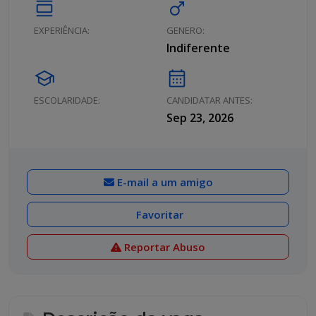
calendar_view_day
male
EXPERIÊNCIA:
GENERO:
Indiferente
school
calendar_month
ESCOLARIDADE:
CANDIDATAR ANTES:
Sep 23, 2026
E-mail a um amigo
Favoritar
Reportar Abuso