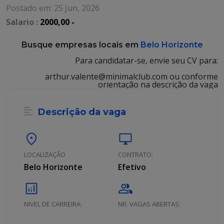
Postado em: 25 Jun, 2026
Salario :
2000,00 -
Busque empresas locais em
Belo Horizonte
Para candidatar-se, envie seu CV para:
arthur.valente@minimalclub.com ou conforme
orientação na descrição da vaga
Descrição da vaga
location_on
desktop_windows
LOCALIZAÇÃO
CONTRATO:
Belo Horizonte
Efetivo
analytics
group
NIVEL DE CARREIRA:
NR. VAGAS ABERTAS: