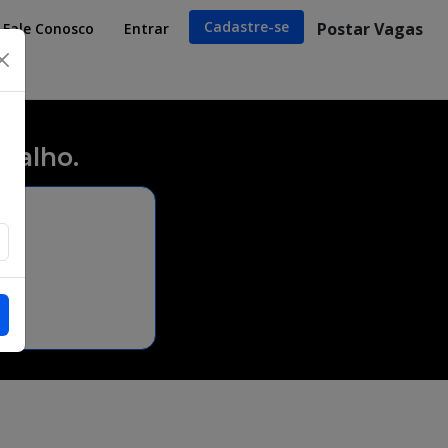
Cadastre-se
Postar Vagas
Fale Conosco
Entrar
×
balho.