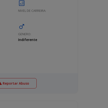
analytics
NIVEL DE CARREIRA:
male
GENERO:
Indiferente
Reportar Abuso