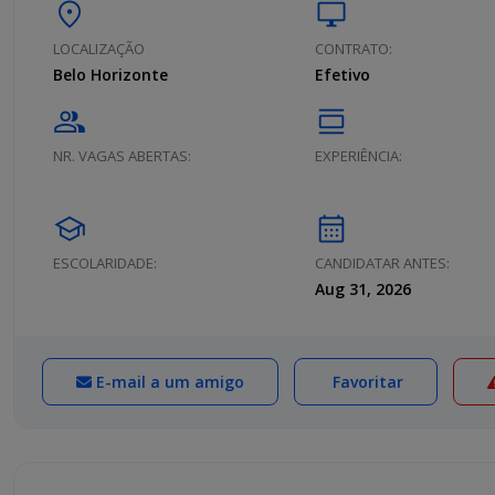
location_on
desktop_windows
LOCALIZAÇÃO
CONTRATO:
Belo Horizonte
Efetivo
group
calendar_view_day
NR. VAGAS ABERTAS:
EXPERIÊNCIA:
school
calendar_month
ESCOLARIDADE:
CANDIDATAR ANTES:
Aug 31, 2026
E-mail a um amigo
Favoritar