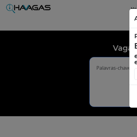
H
Vagas