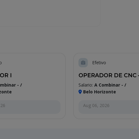
o
Efetivo
OR I
OPERADOR DE CNC – 
mbinar - /
Salario:
A Combinar - /
zonte
Belo Horizonte
026
Aug 06, 2026