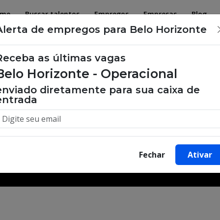
ome
Buscar talentos
Empregos
Empresas
Blog
Alerta de empregos para Belo Horizonte
Receba as últimas vagas
Belo Horizonte - Operacional
 de emprego, oportunidades de tra
enviado diretamente para sua caixa de
entrada
Buscar Vagas
Fechar
Ativar
Minha Cidade
Bairro