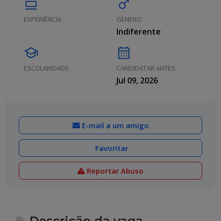
calendar_view_day
male
EXPERIÊNCIA:
GENERO:
Indiferente
school
calendar_month
ESCOLARIDADE:
CANDIDATAR ANTES:
Jul 09, 2026
E-mail a um amigo
Favoritar
Reportar Abuso
Descrição da vaga