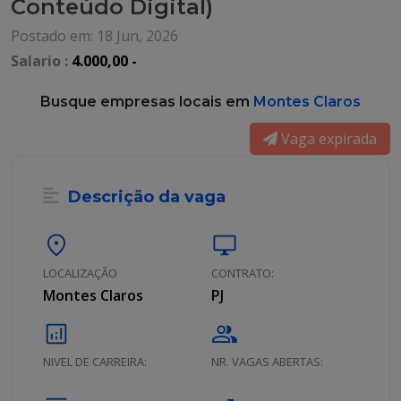
Conteúdo Digital)
Postado em: 18 Jun, 2026
Salario :
4.000,00 -
Busque empresas locais em
Montes Claros
Vaga expirada
Descrição da vaga
location_on
desktop_windows
LOCALIZAÇÃO
CONTRATO:
Montes Claros
PJ
analytics
group
NIVEL DE CARREIRA:
NR. VAGAS ABERTAS: