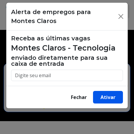
Alerta de empregos para
×
Montes Claros
Receba as últimas vagas
Vagas de emprego,
Montes Claros - Tecnologia
oportunidades de trabalho.
enviado diretamente para sua
caixa de entrada
Buscar Vagas
Fechar
Ativar
Minha Cidade
Bairro