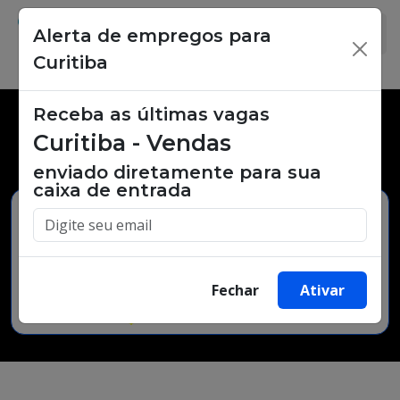
Alerta de empregos para
×
Curitiba
Receba as últimas vagas
Vagas de emprego,
Curitiba - Vendas
oportunidades de trabalho.
enviado diretamente para sua
caixa de entrada
Buscar Vagas
Fechar
Ativar
Minha Cidade
Bairro