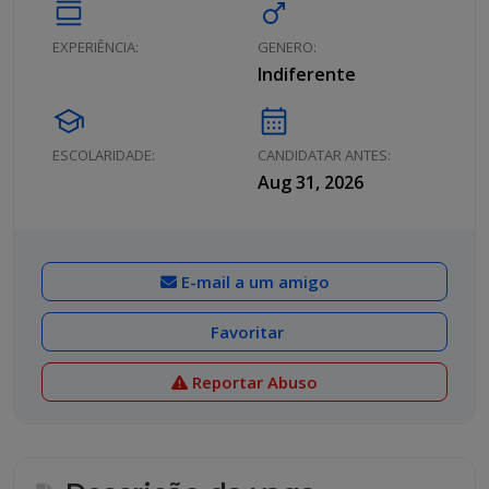
calendar_view_day
male
EXPERIÊNCIA:
GENERO:
Indiferente
school
calendar_month
ESCOLARIDADE:
CANDIDATAR ANTES:
Aug 31, 2026
E-mail a um amigo
Favoritar
Reportar Abuso