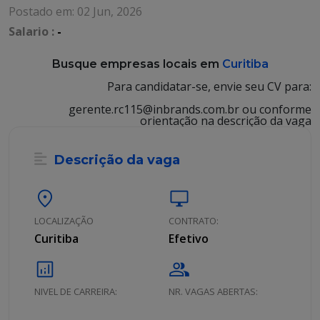
Postado em: 02 Jun, 2026
Salario :
-
Busque empresas locais em
Curitiba
Para candidatar-se, envie seu CV para:
gerente.rc115@inbrands.com.br ou conforme
orientação na descrição da vaga
Descrição da vaga
location_on
desktop_windows
LOCALIZAÇÃO
CONTRATO:
Curitiba
Efetivo
analytics
group
NIVEL DE CARREIRA:
NR. VAGAS ABERTAS: