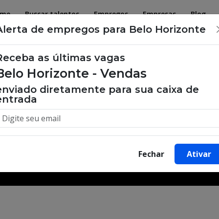
ome
Buscar talentos
Empregos
Empresas
Blog
Alerta de empregos para Belo Horizonte
Receba as últimas vagas
Belo Horizonte - Vendas
 de emprego, oportunidades de tra
enviado diretamente para sua caixa de
entrada
Buscar Vagas
Fechar
Ativar
Minha Cidade
Bairro