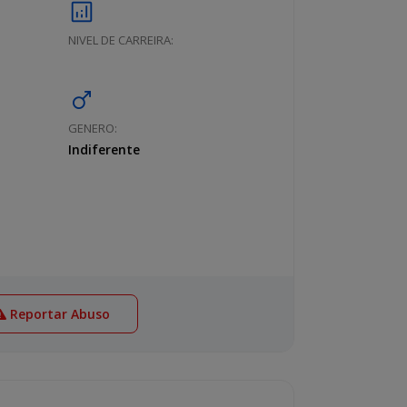
analytics
NIVEL DE CARREIRA:
male
GENERO:
Indiferente
Reportar Abuso