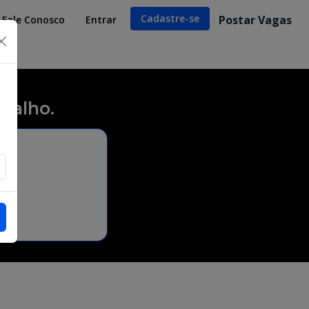
Cadastre-se
Postar Vagas
Fale Conosco
Entrar
×
balho.