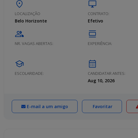
location_on
desktop_windows
LOCALIZAÇÃO
CONTRATO:
Belo Horizonte
Efetivo
group
calendar_view_day
NR. VAGAS ABERTAS:
EXPERIÊNCIA:
school
calendar_month
ESCOLARIDADE:
CANDIDATAR ANTES:
Aug 10, 2026
E-mail a um amigo
Favoritar