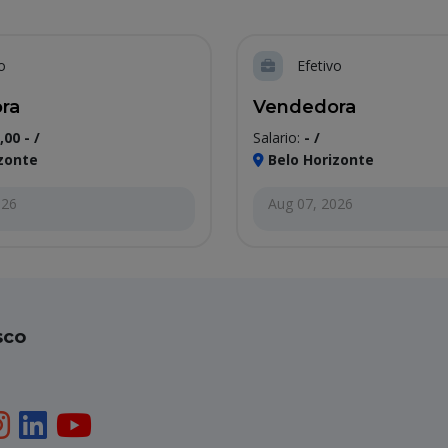
o
Efetivo
ra
Vendedora
,00 - /
Salario:
- /
zonte
Belo Horizonte
026
Aug 07, 2026
sco