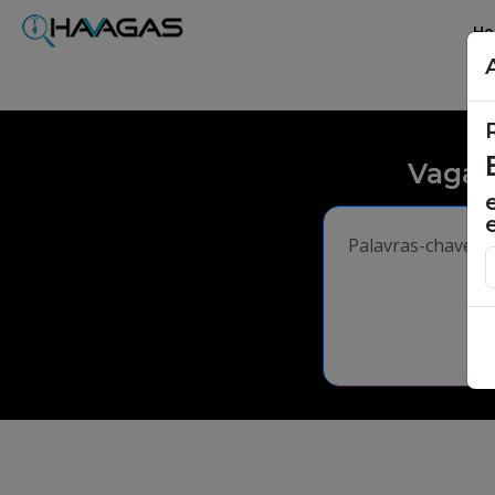
H
Vagas