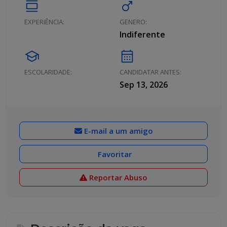
calendar_view_day
male
EXPERIÊNCIA:
GENERO:
Indiferente
school
calendar_month
ESCOLARIDADE:
CANDIDATAR ANTES:
Sep 13, 2026
E-mail a um amigo
Favoritar
Reportar Abuso