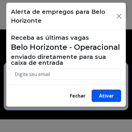
Alerta de empregos para Belo
×
Horizonte
Receba as últimas vagas
Vagas de emprego,
Belo Horizonte - Operacional
oportunidades de trabalho.
enviado diretamente para sua
caixa de entrada
Buscar Vagas
Fechar
Ativar
Minha Cidade
Bairro