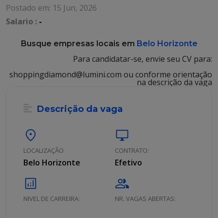
Postado em: 15 Jun, 2026
Salario :
-
Busque empresas locais em
Belo Horizonte
Para candidatar-se, envie seu CV para:
shoppingdiamond@lumini.com ou conforme orientação
na descrição da vaga
Descrição da vaga
location_on
desktop_windows
LOCALIZAÇÃO
CONTRATO:
Belo Horizonte
Efetivo
analytics
group
NIVEL DE CARREIRA:
NR. VAGAS ABERTAS: