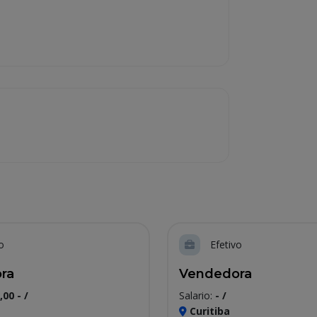
o
Efetivo
ra
Vendedora
,00 - /
Salario:
- /
Curitiba