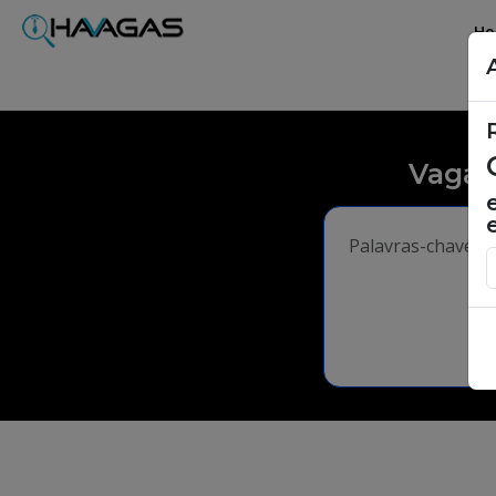
H
Vagas