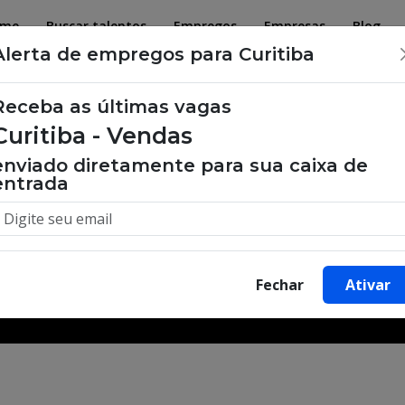
ome
Buscar talentos
Empregos
Empresas
Blog
Alerta de empregos para Curitiba
Receba as últimas vagas
Curitiba - Vendas
 de emprego, oportunidades de tra
enviado diretamente para sua caixa de
entrada
Buscar Vagas
Fechar
Ativar
Minha Cidade
Bairro