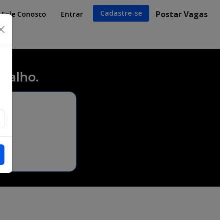
Cadastre-se
Postar Vagas
Fale Conosco
Entrar
×
balho.