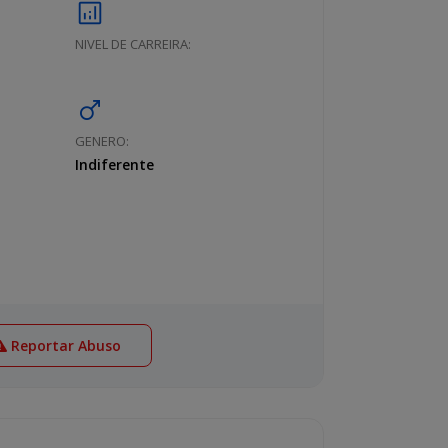
analytics
NIVEL DE CARREIRA:
male
GENERO:
Indiferente
Reportar Abuso