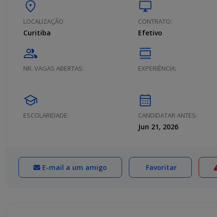
location_on
desktop_windows
LOCALIZAÇÃO
CONTRATO:
Curitiba
Efetivo
group
calendar_view_day
NR. VAGAS ABERTAS:
EXPERIÊNCIA:
school
calendar_month
ESCOLARIDADE:
CANDIDATAR ANTES:
Jun 21, 2026
E-mail a um amigo
Favoritar