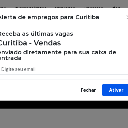
ome
Buscar talentos
Empregos
Empresas
Blog
Alerta de empregos para Curitiba
Receba as últimas vagas
Curitiba - Vendas
 de emprego, oportunidades de tra
enviado diretamente para sua caixa de
entrada
Buscar Vagas
Fechar
Ativar
Minha Cidade
Bairro