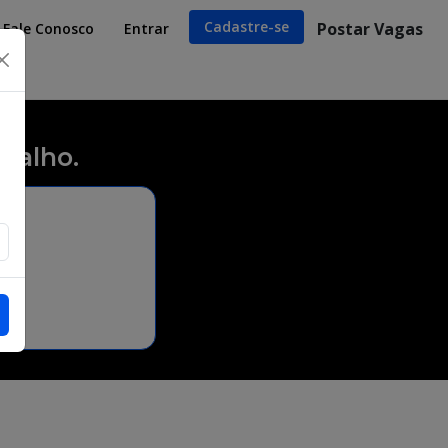
Cadastre-se
Postar Vagas
Fale Conosco
Entrar
×
balho.