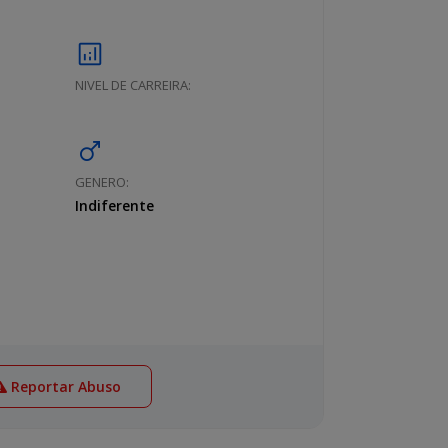
analytics
NIVEL DE CARREIRA:
male
GENERO:
Indiferente
Reportar Abuso