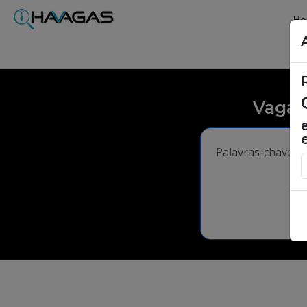
H
Vagas