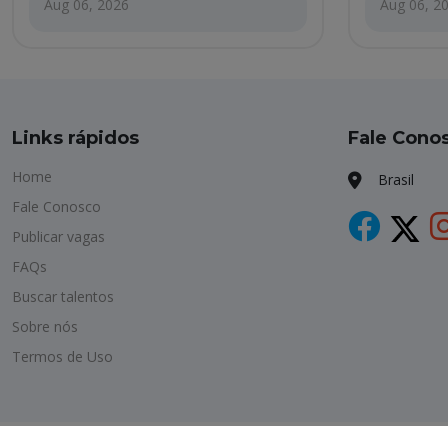
Aug 06, 2026
Aug 06, 2
Links rápidos
Fale Cono
Home
Brasil
Fale Conosco
Publicar vagas
FAQs
Buscar talentos
Sobre nós
Termos de Uso