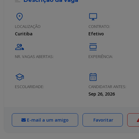
Descrição da vaga
location_on
desktop_windows
LOCALIZAÇÃO
CONTRATO:
Curitiba
Efetivo
group
calendar_view_day
NR. VAGAS ABERTAS:
EXPERIÊNCIA:
school
calendar_month
ESCOLARIDADE:
CANDIDATAR ANTES:
Sep 26, 2026
E-mail a um amigo
Favoritar