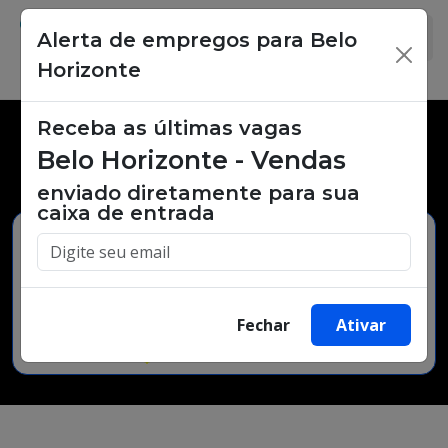
Alerta de empregos para Belo
×
Horizonte
Receba as últimas vagas
Vagas de emprego,
Belo Horizonte - Vendas
oportunidades de trabalho.
enviado diretamente para sua
caixa de entrada
Buscar Vagas
Fechar
Ativar
Minha Cidade
Bairro