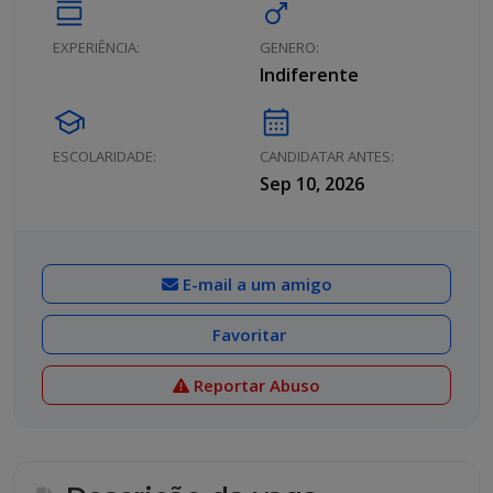
calendar_view_day
male
EXPERIÊNCIA:
GENERO:
Indiferente
school
calendar_month
ESCOLARIDADE:
CANDIDATAR ANTES:
Sep 10, 2026
E-mail a um amigo
Favoritar
Reportar Abuso