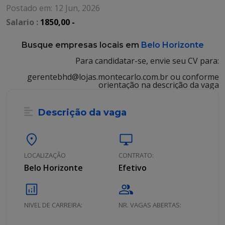
Postado em: 12 Jun, 2026
Salario :
1850,00 -
Busque empresas locais em
Belo Horizonte
Para candidatar-se, envie seu CV para:
gerentebhd@lojas.montecarlo.com.br ou conforme
orientação na descrição da vaga
Descrição da vaga
location_on
desktop_windows
LOCALIZAÇÃO
CONTRATO:
Belo Horizonte
Efetivo
analytics
group
NIVEL DE CARREIRA:
NR. VAGAS ABERTAS: