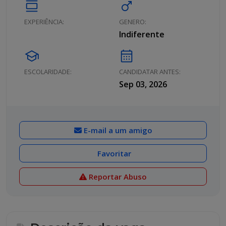
calendar_view_day
male
EXPERIÊNCIA:
GENERO:
Indiferente
school
calendar_month
ESCOLARIDADE:
CANDIDATAR ANTES:
Sep 03, 2026
E-mail a um amigo
Favoritar
Reportar Abuso