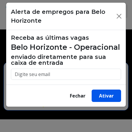
Alerta de empregos para Belo
×
Horizonte
Receba as últimas vagas
Vagas de emprego,
Belo Horizonte - Operacional
oportunidades de trabalho.
enviado diretamente para sua
caixa de entrada
Buscar Vagas
Fechar
Ativar
Minha Cidade
Bairro