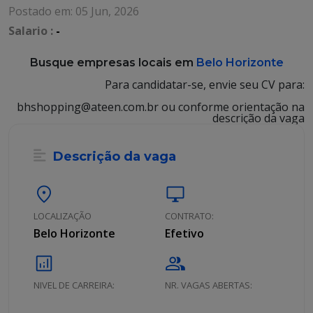
Postado em: 05 Jun, 2026
Salario :
-
Busque empresas locais em
Belo Horizonte
Para candidatar-se, envie seu CV para:
bhshopping@ateen.com.br ou conforme orientação na
descrição da vaga
Descrição da vaga
location_on
desktop_windows
LOCALIZAÇÃO
CONTRATO:
Belo Horizonte
Efetivo
analytics
group
NIVEL DE CARREIRA:
NR. VAGAS ABERTAS: