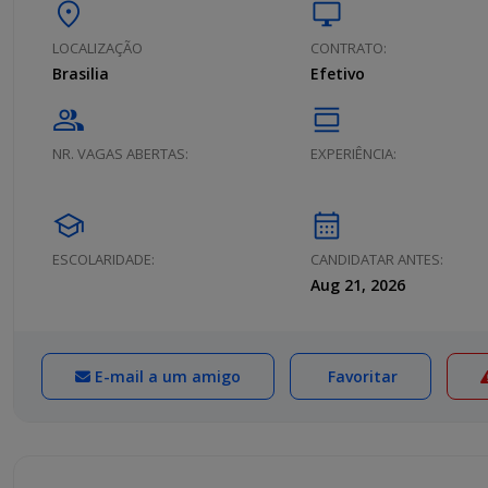
location_on
desktop_windows
LOCALIZAÇÃO
CONTRATO:
Brasilia
Efetivo
group
calendar_view_day
NR. VAGAS ABERTAS:
EXPERIÊNCIA:
school
calendar_month
ESCOLARIDADE:
CANDIDATAR ANTES:
Aug 21, 2026
E-mail a um amigo
Favoritar