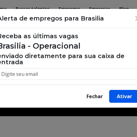
ome
Buscar talentos
Empregos
Empresas
Blog
Alerta de empregos para Brasilia
Receba as últimas vagas
Brasilia - Operacional
 de emprego, oportunidades de tra
enviado diretamente para sua caixa de
entrada
Buscar Vagas
Fechar
Ativar
Minha Cidade
Bairro