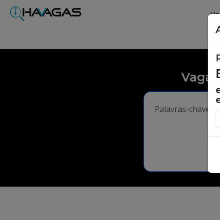
H
Vagas