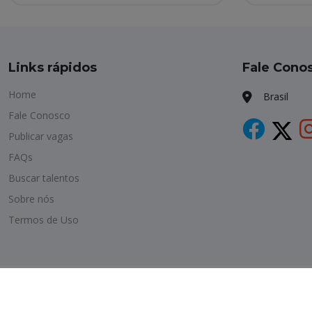
Links rápidos
Fale Cono
Home
Brasil
Fale Conosco
Publicar vagas
FAQs
Buscar talentos
Sobre nós
Termos de Uso
Copyright © 2026 Havagas. All Rights Reserved.