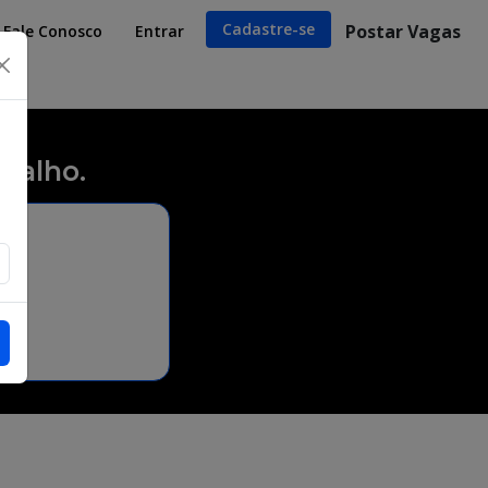
Cadastre-se
Postar Vagas
Fale Conosco
Entrar
×
balho.