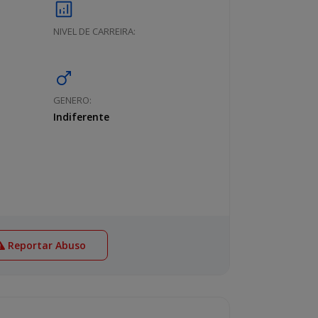
analytics
NIVEL DE CARREIRA:
male
GENERO:
Indiferente
Reportar Abuso