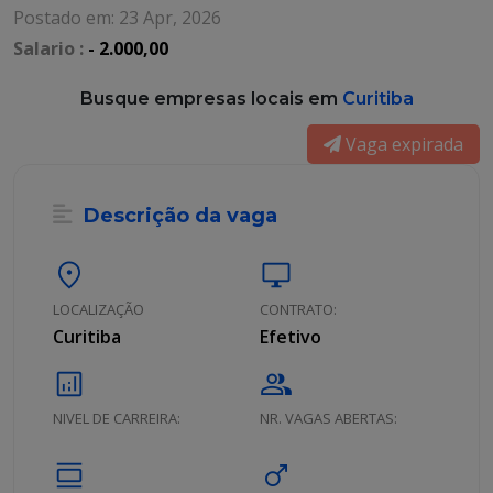
Postado em: 23 Apr, 2026
Salario :
- 2.000,00
Busque empresas locais em
Curitiba
Vaga expirada
Descrição da vaga
location_on
desktop_windows
LOCALIZAÇÃO
CONTRATO:
Curitiba
Efetivo
analytics
group
NIVEL DE CARREIRA:
NR. VAGAS ABERTAS:
calendar_view_day
male