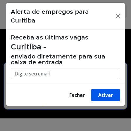
Alerta de empregos para
×
Curitiba
Receba as últimas vagas
Vagas de emprego,
Curitiba -
oportunidades de trabalho.
enviado diretamente para sua
caixa de entrada
Buscar Vagas
Fechar
Ativar
Minha Cidade
Bairro