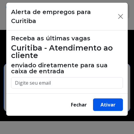
Alerta de empregos para
×
Curitiba
Receba as últimas vagas
Vagas de emprego,
Curitiba - Atendimento ao
oportunidades de trabalho.
cliente
enviado diretamente para sua
caixa de entrada
Buscar Vagas
Fechar
Ativar
Minha Cidade
Bairro