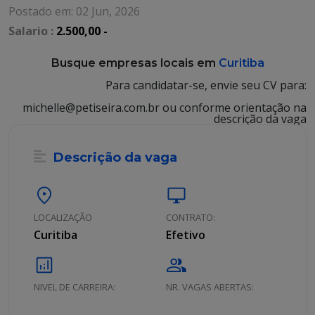
Postado em: 02 Jun, 2026
Salario :
2.500,00 -
Busque empresas locais em
Curitiba
Para candidatar-se, envie seu CV para:
michelle@petiseira.com.br ou conforme orientação na
descrição da vaga
Descrição da vaga
location_on
desktop_windows
LOCALIZAÇÃO
CONTRATO:
Curitiba
Efetivo
analytics
group
NIVEL DE CARREIRA:
NR. VAGAS ABERTAS: