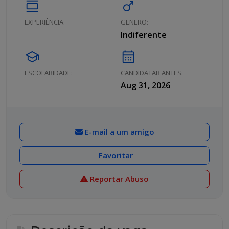
calendar_view_day
male
EXPERIÊNCIA:
GENERO:
Indiferente
school
calendar_month
ESCOLARIDADE:
CANDIDATAR ANTES:
Aug 31, 2026
E-mail a um amigo
Favoritar
Reportar Abuso