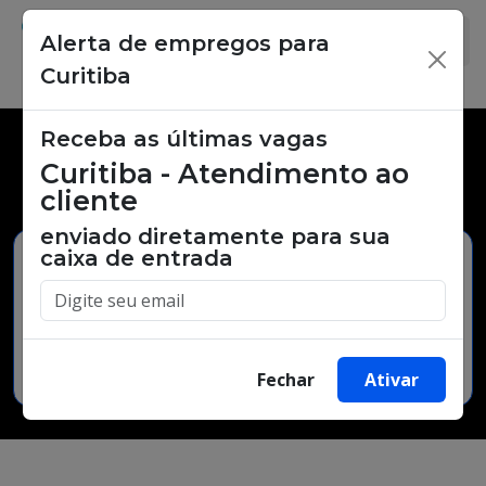
Alerta de empregos para
×
Curitiba
Receba as últimas vagas
Vagas de emprego,
Curitiba - Atendimento ao
oportunidades de trabalho.
cliente
enviado diretamente para sua
caixa de entrada
Buscar Vagas
Fechar
Ativar
Minha Cidade
Bairro