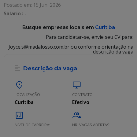
Postado em: 15 Jun, 2026
Salario :
-
Busque empresas locais em
Curitiba
Para candidatar-se, envie seu CV para:
Joyce.s@madalosso.com.br ou conforme orientação na
descrição da vaga
Descrição da vaga
location_on
desktop_windows
LOCALIZAÇÃO
CONTRATO:
Curitiba
Efetivo
analytics
group
NIVEL DE CARREIRA:
NR. VAGAS ABERTAS: