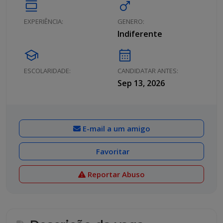
calendar_view_day
male
EXPERIÊNCIA:
GENERO:
Indiferente
school
calendar_month
ESCOLARIDADE:
CANDIDATAR ANTES:
Sep 13, 2026
E-mail a um amigo
Favoritar
Reportar Abuso