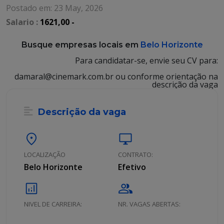
Postado em: 23 May, 2026
Salario :
1621,00 -
Busque empresas locais em
Belo Horizonte
Para candidatar-se, envie seu CV para:
damaral@cinemark.com.br ou conforme orientação na
descrição da vaga
Descrição da vaga
location_on
desktop_windows
LOCALIZAÇÃO
CONTRATO:
Belo Horizonte
Efetivo
analytics
group
NIVEL DE CARREIRA:
NR. VAGAS ABERTAS: