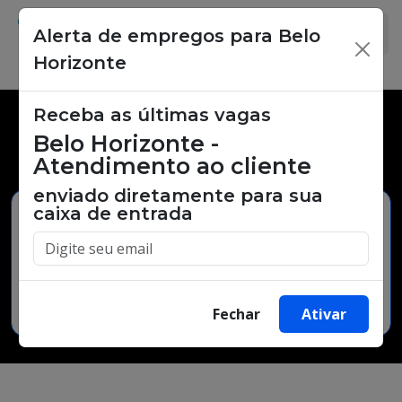
Alerta de empregos para Belo
×
Horizonte
Receba as últimas vagas
Vagas de emprego,
Belo Horizonte -
oportunidades de trabalho.
Atendimento ao cliente
enviado diretamente para sua
caixa de entrada
Buscar Vagas
Fechar
Ativar
Minha Cidade
Bairro