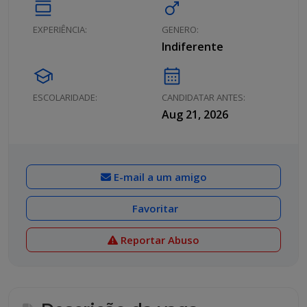
calendar_view_day
male
EXPERIÊNCIA:
GENERO:
Indiferente
school
calendar_month
ESCOLARIDADE:
CANDIDATAR ANTES:
Aug 21, 2026
E-mail a um amigo
Favoritar
Reportar Abuso