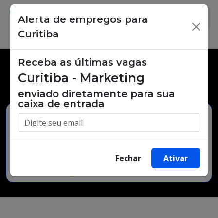
Alerta de empregos para
×
Curitiba
Receba as últimas vagas
Vagas de emprego,
Curitiba - Marketing
oportunidades de trabalho.
enviado diretamente para sua
caixa de entrada
Buscar Vagas
Fechar
Ativar
Minha Cidade
Bairro