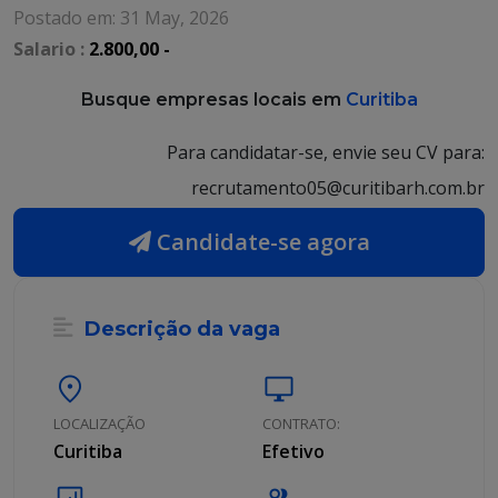
Postado em: 31 May, 2026
Salario :
2.800,00 -
Busque empresas locais em
Curitiba
Para candidatar-se, envie seu CV para:
recrutamento05@curitibarh.com.br
Candidate-se agora
Descrição da vaga
location_on
desktop_windows
LOCALIZAÇÃO
CONTRATO:
Curitiba
Efetivo