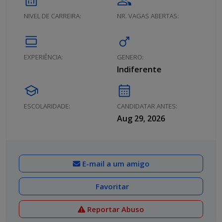
analytics
group
NIVEL DE CARREIRA:
NR. VAGAS ABERTAS:
calendar_view_day
male
EXPERIÊNCIA:
GENERO:
Indiferente
school
calendar_month
ESCOLARIDADE:
CANDIDATAR ANTES:
Aug 29, 2026
E-mail a um amigo
Favoritar
Reportar Abuso