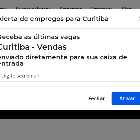
ome
Buscar talentos
Empregos
Empresas
Blog
Alerta de empregos para Curitiba
Receba as últimas vagas
Curitiba - Vendas
 de emprego, oportunidades de tra
enviado diretamente para sua caixa de
entrada
Buscar Vagas
Fechar
Ativar
Minha Cidade
Bairro