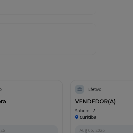
o
Efetivo
ra
VENDEDOR(A)
Salario:
- /
Curitiba
026
Aug 06, 2026