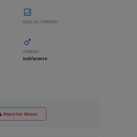
analytics
NIVEL DE CARREIRA:
male
GENERO:
Indiferente
Reportar Abuso