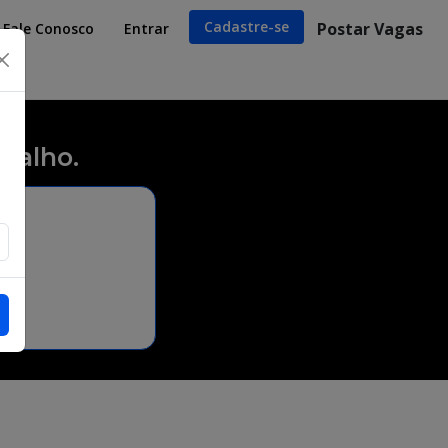
Cadastre-se
Postar Vagas
Fale Conosco
Entrar
×
balho.