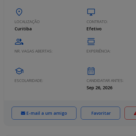
location_on
desktop_windows
LOCALIZAÇÃO
CONTRATO:
Curitiba
Efetivo
group
calendar_view_day
NR. VAGAS ABERTAS:
EXPERIÊNCIA:
school
calendar_month
ESCOLARIDADE:
CANDIDATAR ANTES:
Sep 26, 2026
E-mail a um amigo
Favoritar