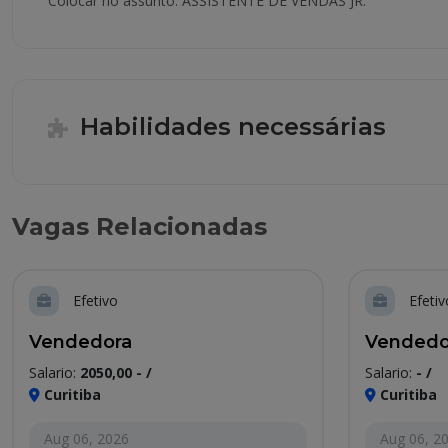
Colocar no assunto: ASSISTENTE DE VENDAS JR.
Habilidades necessárias
Vagas Relacionadas
Efetivo
Efetiv
Vendedora
Vendedo
Salario:
2050,00 - /
Salario:
- /
Curitiba
Curitiba
Aug 06, 2026
Aug 06, 2