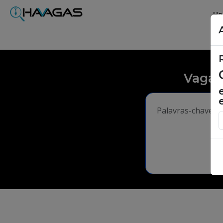
H
Vagas