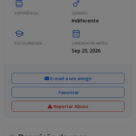
calendar_view_day
male
EXPERIÊNCIA:
GENERO:
Indiferente
school
calendar_month
ESCOLARIDADE:
CANDIDATAR ANTES:
Sep 20, 2026
E-mail a um amigo
Favoritar
Reportar Abuso