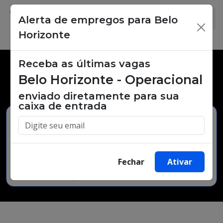
Alerta de empregos para Belo
×
Horizonte
Receba as últimas vagas
Vagas de emprego,
Belo Horizonte - Operacional
oportunidades de trabalho.
enviado diretamente para sua
caixa de entrada
Buscar Vagas
Fechar
Ativar
Minha Cidade
Bairro