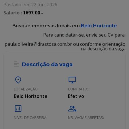
Postado em: 22 Jun, 2026
Salario :
1697,00 -
Busque empresas locais em
Belo Horizonte
Para candidatar-se, envie seu CV para:
paula.oliveira@drastosa.com.br ou conforme orientação
na descrição da vaga
Descrição da vaga
location_on
desktop_windows
LOCALIZAÇÃO
CONTRATO:
Belo Horizonte
Efetivo
analytics
group
NIVEL DE CARREIRA:
NR. VAGAS ABERTAS: