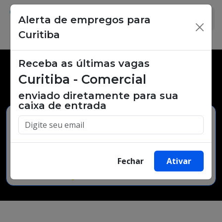
Alerta de empregos para
×
Curitiba
Receba as últimas vagas
Vagas de emprego,
Curitiba - Comercial
oportunidades de trabalho.
enviado diretamente para sua
caixa de entrada
Buscar Vagas
Fechar
Ativar
Minha Cidade
Bairro