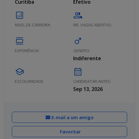
Curitiba
Efetivo
analytics
group
NIVEL DE CARREIRA:
NR. VAGAS ABERTAS:
calendar_view_day
male
EXPERIÊNCIA:
GENERO:
Indiferente
school
calendar_month
ESCOLARIDADE:
CANDIDATAR ANTES:
Sep 13, 2026
E-mail a um amigo
Favoritar