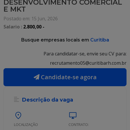
DESENVOLVIMENTO COMERCIAL
E MKT
Postado em: 15 Jun, 2026
Salario :
2.800,00 -
Busque empresas locais em
Curitiba
Para candidatar-se, envie seu CV para:
recrutamento05@curitibarh.com.br
Candidate-se agora
Descrição da vaga
location_on
desktop_windows
LOCALIZAÇÃO
CONTRATO: