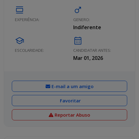
calendar_view_day
male
EXPERIÊNCIA:
GENERO:
Indiferente
school
calendar_month
ESCOLARIDADE:
CANDIDATAR ANTES:
Mar 01, 2026
E-mail a um amigo
Favoritar
Reportar Abuso