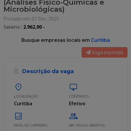
(Análises Físico-Químicas e
Microbiológicas)
Postado em: 01 Dec, 2025
Salario :
2.962,00 -
Busque empresas locais em
Curitiba
Vaga expirada
Descrição da vaga
location_on
desktop_windows
LOCALIZAÇÃO
CONTRATO:
Curitiba
Efetivo
analytics
group
NIVEL DE CARREIRA:
NR. VAGAS ABERTAS: