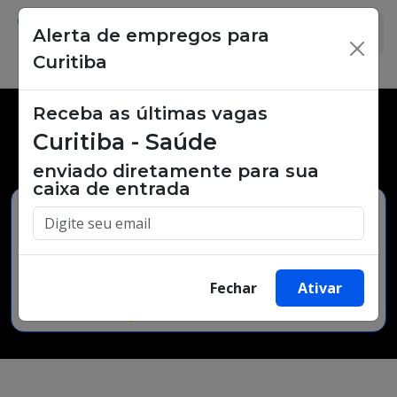
Alerta de empregos para
×
Curitiba
Receba as últimas vagas
Vagas de emprego,
Curitiba - Saúde
oportunidades de trabalho.
enviado diretamente para sua
caixa de entrada
Buscar Vagas
Fechar
Ativar
Minha Cidade
Bairro