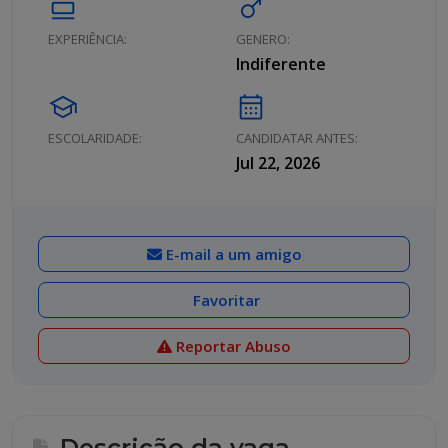
calendar_view_day
male
EXPERIÊNCIA:
GENERO:
Indiferente
school
calendar_month
ESCOLARIDADE:
CANDIDATAR ANTES:
Jul 22, 2026
E-mail a um amigo
Favoritar
Reportar Abuso
Descrição da vaga